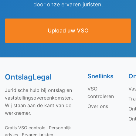
door onze ervaren juristen.
Upload uw VSO
OntslagLegal
Snellinks
On
VSO
Vas
Juridische hulp bij ontslag en
controleren
vaststellingsovereenkomsten.
Tra
Wij staan aan de kant van de
Over ons
On
werknemer.
On
Gratis VSO controle · Persoonlijk
advies · Ervaren juristen