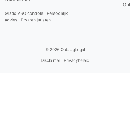
On
Gratis VSO controle · Persoonlijk
advies · Ervaren juristen
© 2026 OntslagLegal
Disclaimer
·
Privacybeleid