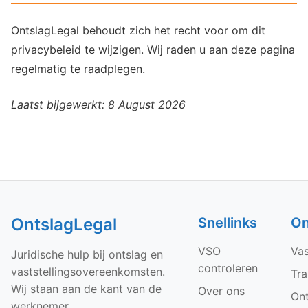
OntslagLegal behoudt zich het recht voor om dit
privacybeleid te wijzigen. Wij raden u aan deze pagina
regelmatig te raadplegen.
Laatst bijgewerkt: 8 August 2026
OntslagLegal
Snellinks
On
VSO
Vas
Juridische hulp bij ontslag en
controleren
vaststellingsovereenkomsten.
Tra
Wij staan aan de kant van de
Over ons
On
werknemer.